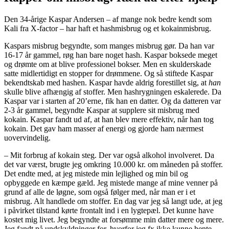
Den 34-årige Kaspar Andersen – af mange nok bedre kendt som
Kali fra X-factor – har haft et hashmisbrug og et kokainmisbrug.
Kaspars misbrug begyndte, som manges misbrug gør. Da han var
16-17 år gammel, røg han bare noget hash. Kaspar boksede meget
og drømte om at blive professionel bokser. Men en skulderskade
satte midlertidigt en stopper for drømmene. Og så stiftede Kaspar
bekendtskab med hashen. Kaspar havde aldrig forestillet sig, at
han
skulle blive afhængig af stoffer. Men hashrygningen eskalerede. Da
Kaspar var i starten af 20’erne, fik han en datter. Og da datteren var
2-3 år gammel, begyndte Kaspar at supplere sit misbrug med
kokain. Kaspar fandt ud af, at han blev mere effektiv, når han tog
kokain. Det gav ham masser af energi og gjorde ham nærmest
uovervindelig.
– Mit forbrug af kokain steg. Der var også alkohol involveret. Da
det var værst, brugte jeg omkring 10.000 kr. om måneden på stoffer.
Det endte med, at jeg mistede min lejlighed og min bil og
opbyggede en kæmpe gæld. Jeg mistede mange af mine venner på
grund af alle de løgne, som også følger med, når man er i et
misbrug. Alt handlede om stoffer. En dag var jeg så langt ude, at jeg
i påvirket tilstand kørte frontalt ind i en lygtepæl. Det kunne have
kostet mig livet. Jeg begyndte at forsømme min datter mere og mere.
Jeg fandt på undskyldninger for, hvorfor jeg fx ikke kunne hente