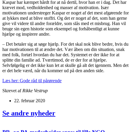
Kaspar har kæmpet hårdt for at nå dertil, hvor han er i dag. Det har
krævet mod, vedholdenhed og masser af motivation. Især
motivationen understreger Kaspar er noget af det mest afgørende for
at lykkes med at blive stoffri. Og det er noget af det, som han gerne
give vil videre til andre forældre, som slås med et misbrug. Han vil
bruge sin egen historie som eksempel og forhåbentligt at kunne
hjælpe og inspirere andre.
– Det betaler sig at søge hjælp. For det skal nok blive bedre, hvis du
har motivationen til at ændre det. Vær åben om din situation, snak
med folk, fortæl hvordan du har det. Systemet er der ikke for at
splitte din familie ad. Tværtimod, de er der for at hjælpe.
Selvfølgelig er det ikke kun let at skulle gå alt det igennem. Men det
er det hele værd, når du kommer ud på den anden side.
Læs her: Gode råd til pårørende
Skrevet af
Rikke Vestrup
22. februar 2020
Se andre nyheder