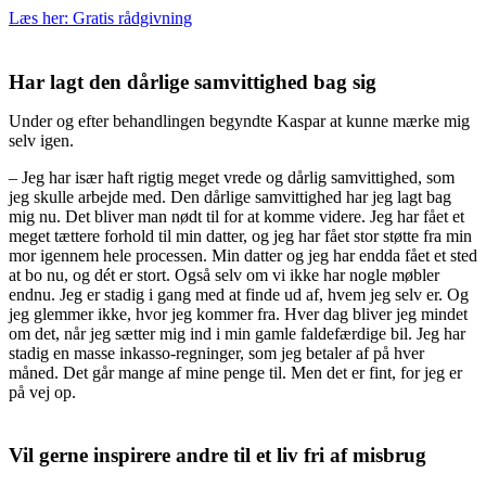
Læs her: Gratis rådgivning
Har lagt den dårlige samvittighed bag sig
Under og efter behandlingen begyndte Kaspar at kunne mærke mig
selv igen.
– Jeg har især haft rigtig meget vrede og dårlig samvittighed, som
jeg skulle arbejde med. Den dårlige samvittighed har jeg lagt bag
mig nu. Det bliver man nødt til for at komme videre. Jeg har fået et
meget tættere forhold til min datter, og jeg har fået stor støtte fra min
mor igennem hele processen. Min datter og jeg har endda fået et sted
at bo nu, og dét er stort. Også selv om vi ikke har nogle møbler
endnu. Jeg er stadig i gang med at finde ud af, hvem jeg selv er. Og
jeg glemmer ikke, hvor jeg kommer fra. Hver dag bliver jeg mindet
om det, når jeg sætter mig ind i min gamle faldefærdige bil. Jeg har
stadig en masse inkasso-regninger, som jeg betaler af på hver
måned. Det går mange af mine penge til. Men det er fint, for jeg er
på vej op.
Vil gerne inspirere andre til et liv fri af misbrug