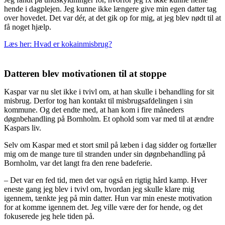
hende i dagplejen. Jeg kunne ikke længere give min egen datter tag
over hovedet. Det var dér, at det gik op for mig, at jeg blev nødt til at
få noget hjælp.
Læs her: Hvad er kokainmisbrug?
Datteren blev motivationen til at stoppe
Kaspar var nu slet ikke i tvivl om, at han skulle i behandling for sit
misbrug. Derfor tog han kontakt til misbrugsafdelingen i sin
kommune. Og det endte med, at han kom i fire måneders
døgnbehandling på Bornholm. Et ophold som var med til at ændre
Kaspars liv.
Selv om Kaspar med et stort smil på læben i dag sidder og fortæller
mig om de mange ture til stranden under sin døgnbehandling på
Bornholm, var det langt fra den rene badeferie.
– Det var en fed tid, men det var også en rigtig hård kamp. Hver
eneste gang jeg blev i tvivl om, hvordan jeg skulle klare mig
igennem, tænkte jeg på min datter. Hun var min eneste motivation
for at komme igennem det. Jeg ville være der for hende, og det
fokuserede jeg hele tiden på.