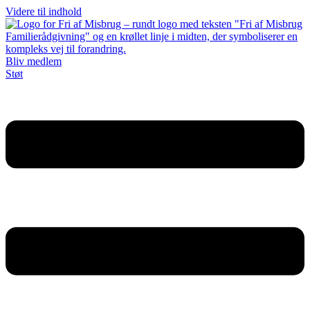
Videre til indhold
Bliv medlem
Støt