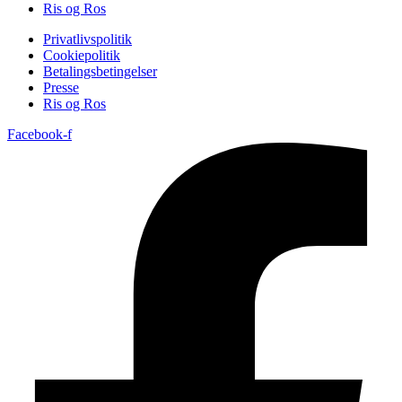
Ris og Ros
Privatlivspolitik
Cookiepolitik
Betalingsbetingelser
Presse
Ris og Ros
Facebook-f