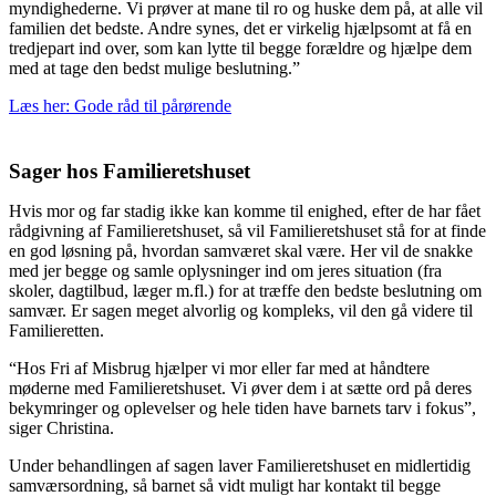
myndighederne. Vi prøver at mane til ro og huske dem på, at alle vil
familien det bedste. Andre synes, det er virkelig hjælpsomt at få en
tredjepart ind over, som kan lytte til begge forældre og hjælpe dem
med at tage den bedst mulige beslutning.”
Læs her: Gode råd til pårørende
Sager hos Familieretshuset
Hvis mor og far stadig ikke kan komme til enighed, efter de har fået
rådgivning af Familieretshuset, så vil Familieretshuset stå for at finde
en god løsning på, hvordan samværet skal være. Her vil de snakke
med jer begge og samle oplysninger ind om jeres situation (fra
skoler, dagtilbud, læger m.fl.) for at træffe den bedste beslutning om
samvær. Er sagen meget alvorlig og kompleks, vil den gå videre til
Familieretten.
“Hos Fri af Misbrug hjælper vi mor eller far med at håndtere
møderne med Familieretshuset. Vi øver dem i at sætte ord på deres
bekymringer og oplevelser og hele tiden have barnets tarv i fokus”,
siger Christina.
Under behandlingen af sagen laver Familieretshuset en midlertidig
samværsordning, så barnet så vidt muligt har kontakt til begge