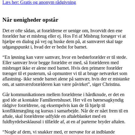
Læs her: Gratis og anonym rådgivning
Når uenigheder opstår
Det er ofte sådan, at forældrene er uenige om, hvorvidt den ene
forælder har et misbrug eller ej. Hos Fri af Misbrug forsøger vi at
hjælpe en dialog på vej og huske dem på, at samværet skal tage
udgangspunkt i, hvad der er bedst for barnet.
“En løsning kan være samvær, hvor en bedsteforælder er til stede.
Eller samvær hvor begge forældre er med, så forælderen med
misbruget ikke er alene med barnet. Hvis den primære forælder
trænger til et pusterum, så opmuntrer vi til at bruge netværket som
aflastning- ikke sende barnet alene på samvær, hvis der er mistanke
om, at samværsforælderen kan være påvirket”, siger Christina.
Går kommunikationen mellem forældrene i hårdknude, er det en
god ide at kontakte Familieretshuset. Her vil en børnesagkyndig
rådgive forældrene, og eksempelvis kan de få hjælp til
konfliktmægling og kursus i samarbejde. Når de er nået frem til en
aftale, skal forældrene udfylde en aftaleblanket med en
fuldbyrdelsesklausul i tilfælde af, at en af parterne bryder aftalen.
“Nogle af dem, vi snakker med, er nervøse for at indblande