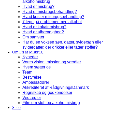
alkoholmisbrug
Hvad er misbrug?
Hvad er misbrugsbehandling?
Hvad koster misbrugsbehandling?
7 tegn på problemer med alkohol
Hvad er kokainmisbrug?
Hvad er afhængighed?
Om samvær
Har du en voksen søn, datter, svigersøn eller
svigerdatter, der drikker eller tager stoffer?
Om Fri af Misbrug
Nyheder
Vores vision, mission og værdier
Hvem støtter os
Team
Bestyrelse
Ambassadører
Akkrediteret af RådgivningsDanmark
Regnskab og godkendelser
Vedtægter
Film om stof- og alkoholmisbrug
Shop