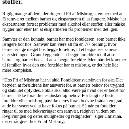
stoffer.
Rigtig mange af dem, der ringer til Fri af Misbrug, kæmper med at
få samværet mellem barnet og ekspartneren til at fungere. Måske har
ekspartneren fortsat problemer med alkohol eller stoffer, eller måske
frygter mor eller far, at ekspartneren får problemer med det igen.
Samvær er den kontakt,
barnet har med forælderen, som barnet ikke
længere bor hos. Samvær kan være alt fra en 7/7 ordning, hvor
barnet er lige meget hos begge forældre, til et begrænset samvær-
eller slet ingen. Grundlæggende har begge forældre ret til at se
barnet, og barnet bedst af at se begge forældre. Men når det kommer
til familier, hvor den ene forælder har et misbrug, er det hele lidt
mere komplekst.
“Hos Fri af Misbrug har vi altid Forældreansvarsloven for øje. Det
betyder, at forældrene har ansvaret for, at barnets behov for tryghed
og stabilitet opfyldes. Fokus skal altid være på hvad der er bedst for
barnet – ikke forældrenes ønsker og behov. For langt de fleste
forældre vil et misbrug påvirke deres forældreevne i sådan en grad,
at de har svært ved at have fokus på barnet. Så når en forælder
ringer til os med bekymringer om samvær, rådgiver vi dem om
lovgivningen og deres muligheder og rettigheder”, siger Christina,
der er rådgiver hos Fri af Misbrug.