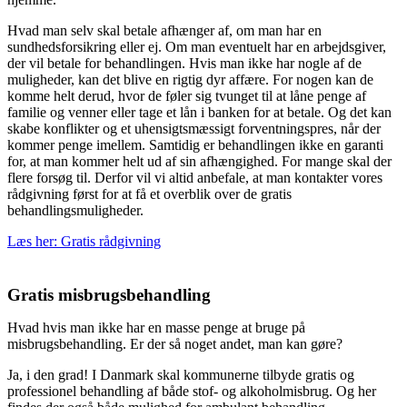
Hvad man selv skal betale afhænger af, om man har en
sundhedsforsikring eller ej. Om man eventuelt har en arbejdsgiver,
der vil betale for behandlingen. Hvis man ikke har nogle af de
muligheder, kan det blive en rigtig dyr affære. For nogen kan de
komme helt derud, hvor de føler sig tvunget til at låne penge af
familie og venner eller tage et lån i banken for at betale. Og det kan
skabe konflikter og et uhensigtsmæssigt forventningspres, når der
kommer penge imellem. Samtidig er behandlingen ikke en garanti
for, at man kommer helt ud af sin afhængighed. For mange skal der
flere forsøg til. Derfor vil vi altid anbefale, at man kontakter vores
rådgivning først for at få et overblik over de gratis
behandlingsmuligheder.
Læs her: Gratis rådgivning
Gratis misbrugsbehandling
Hvad hvis man ikke har en masse penge at bruge på
misbrugsbehandling. Er der så noget andet, man kan gøre?
Ja, i den grad! I Danmark skal kommunerne tilbyde gratis og
professionel behandling af både stof- og alkoholmisbrug. Og her