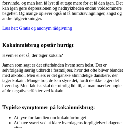
forsvinde, og man kan få lyst til at tage mere for at få den igen. Det
kan igen gøre depressionen og nedtryktheden endnu voldsommere
bagefter. Og mange oplever også at få humørsvingninger, angst og
andre følgevirkninger.
Læs her: Gratis og anonym rådgivning
Kokainmisbrug opstår hurtigt
Hvem er det så, der tager kokain?
Jamen som sagt er det efterhånden hvem som helst. Det er
selvfølgelig særlig udbredt i festmiljøer, hvor det ofte bliver blandet
med alkohol. Men ellers er det ganske almindelige danskere, der
tager kokain. Mange tror, de kan styre det, fordi de ikke tager det
hver dag. Men faktisk skal der utrolig lidt til, at man mærker nogle
af de negative effekter ved kokain.
Typiske symptomer på kokainmisbrug:
At lyve for familien om kokainforbruget
At have svært ved at klare hverdagens forpligtelser i dagene
efter