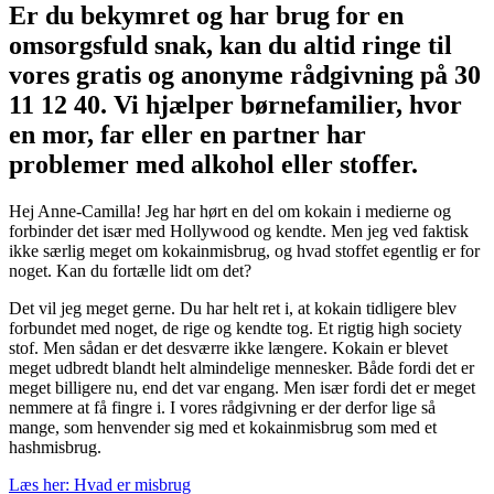
Er du bekymret og har brug for en
omsorgsfuld snak, kan du altid ringe til
vores gratis og anonyme rådgivning på 30
11 12 40. Vi hjælper børnefamilier, hvor
en mor, far eller en partner har
problemer med alkohol eller stoffer.
Hej Anne-Camilla! Jeg har hørt en del om kokain i medierne og
forbinder det især med Hollywood og kendte. Men jeg ved faktisk
ikke særlig meget om kokainmisbrug, og hvad stoffet egentlig er for
noget. Kan du fortælle lidt om det?
Det vil jeg meget gerne. Du har helt ret i, at kokain tidligere blev
forbundet med noget, de rige og kendte tog. Et rigtig high society
stof. Men sådan er det desværre ikke længere. Kokain er blevet
meget udbredt blandt helt almindelige mennesker. Både fordi det er
meget billigere nu, end det var engang. Men især fordi det er meget
nemmere at få fingre i. I vores rådgivning er der derfor lige så
mange, som henvender sig med et kokainmisbrug som med et
hashmisbrug.
Læs her: Hvad er misbrug