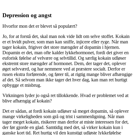
Depression og angst
Hvorfor mon det er blevet så populært?
Jo, for at forstå det, skal man nok vide lidt om selve stoffet. Kokain
er et hvidt pulver, som man kan sniffe, injicere eller ryge. Når man
tager kokain, frigiver det store mængder af dopamin i hjernen.
Dopamin er det, man ofte kalder lykkehormonet, fordi det giver en
euforisk følelse af velvære og selvtillid. Og særlig kokain udløser
ekstremt store mængder af hormonet. Dem, der tager det, oplever
øget selvværd, og har nemmere ved at præstere socialt. Derfor er
rusen ekstra forførende, og fører til, at rigtig mange bliver afhængige
af det. Så selvom man ikke tager det hver dag, kan man ret hurtigt
opbygge et misbrug.
Virkningen lyder jo også ret tillokkende. Hvad er problemet ved at
blive afhængig af kokain?
Det er sådan, at fordi kokain udløser så meget dopamin, så oplever
mange virkeligheden som grå og trist i sammenligning. Når man
tager meget kokain, risikerer man derfor at miste interessen for det,
der før gjorde en glad. Samtidig med det, så virker kokain kun i
ganske kort tid. Ret hurtig vil den kunstigt udløste lykkefølelse