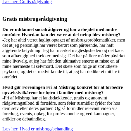
Læs her: Gratis rådgivning
Gratis misbrugsrådgivning
Du er uddannet socialrådgiver og har arbejdet med andre
områder. Hvordan kan det være at det netop blev misbrug?
-Jeg har altid været fagligt optaget af misbrugsproblematikker, men
det at jeg personligt har været berørt som pårørende, har haft
afgørende betydning. Jeg har mærket magtesløsheden og det kaos
som afhængighed trækker med sig. Det har på flere måder påvirket
mine livsvalg, at jeg har følt den ultimative smerte at miste en af
mine nærmeste til selvmord. Det skete som følge af stofudløste
psykoser, og det er medvirkende til, at jeg har dedikeret mit liv til
området.
Hvad gør Foreningen Fri af Misbrug konkret for at forbedre
opvækstvilkårene for børn i familier med misbrug?
-Fri af Misbrug har et landsdækkende, gratis og anonymt
rådgivningstilbud til forældre, som føler rusmidler fylder for hos
dem selv eller deres partner.
Og så formidler relevant viden via
foredrag, events, oplæg for professionelle og ved kampagner,
artikler og debatindlæg.
Læs her: Hvad er misbrugsbehandling