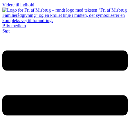
Videre til indhold
Bliv medlem
Støt