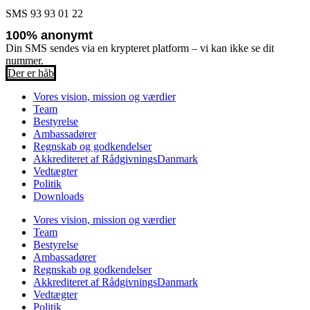
SMS 93 93 01 22
100% anonymt
Din SMS sendes via en krypteret platform – vi kan ikke se dit
nummer.
Der er håb
Vores vision, mission og værdier
Team
Bestyrelse
Ambassadører
Regnskab og godkendelser
Akkrediteret af RådgivningsDanmark
Vedtægter
Politik
Downloads
Vores vision, mission og værdier
Team
Bestyrelse
Ambassadører
Regnskab og godkendelser
Akkrediteret af RådgivningsDanmark
Vedtægter
Politik