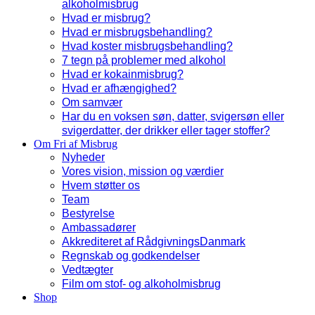
alkoholmisbrug
Hvad er misbrug?
Hvad er misbrugsbehandling?
Hvad koster misbrugsbehandling?
7 tegn på problemer med alkohol
Hvad er kokainmisbrug?
Hvad er afhængighed?
Om samvær
Har du en voksen søn, datter, svigersøn eller
svigerdatter, der drikker eller tager stoffer?
Om Fri af Misbrug
Nyheder
Vores vision, mission og værdier
Hvem støtter os
Team
Bestyrelse
Ambassadører
Akkrediteret af RådgivningsDanmark
Regnskab og godkendelser
Vedtægter
Film om stof- og alkoholmisbrug
Shop