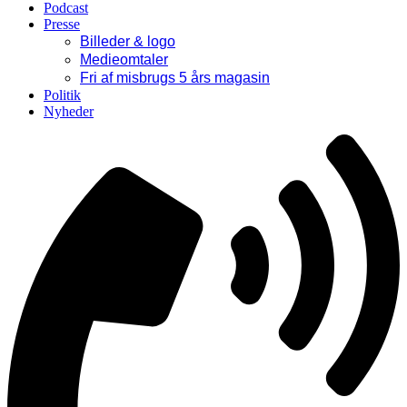
Podcast
Presse
Billeder & logo
Medieomtaler
Fri af misbrugs 5 års magasin
Politik
Nyheder