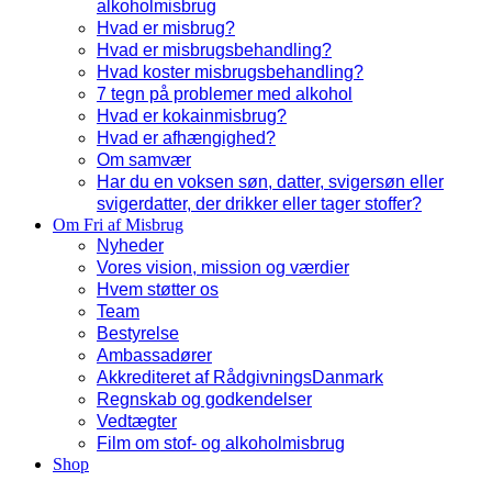
alkoholmisbrug
Hvad er misbrug?
Hvad er misbrugsbehandling?
Hvad koster misbrugsbehandling?
7 tegn på problemer med alkohol
Hvad er kokainmisbrug?
Hvad er afhængighed?
Om samvær
Har du en voksen søn, datter, svigersøn eller
svigerdatter, der drikker eller tager stoffer?
Om Fri af Misbrug
Nyheder
Vores vision, mission og værdier
Hvem støtter os
Team
Bestyrelse
Ambassadører
Akkrediteret af RådgivningsDanmark
Regnskab og godkendelser
Vedtægter
Film om stof- og alkoholmisbrug
Shop