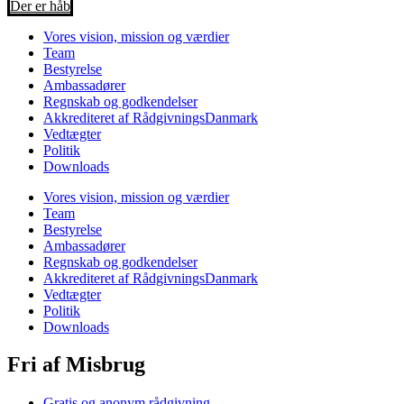
Der er håb
Vores vision, mission og værdier
Team
Bestyrelse
Ambassadører
Regnskab og godkendelser
Akkrediteret af RådgivningsDanmark
Vedtægter
Politik
Downloads
Vores vision, mission og værdier
Team
Bestyrelse
Ambassadører
Regnskab og godkendelser
Akkrediteret af RådgivningsDanmark
Vedtægter
Politik
Downloads
Fri af Misbrug
Gratis og anonym rådgivning