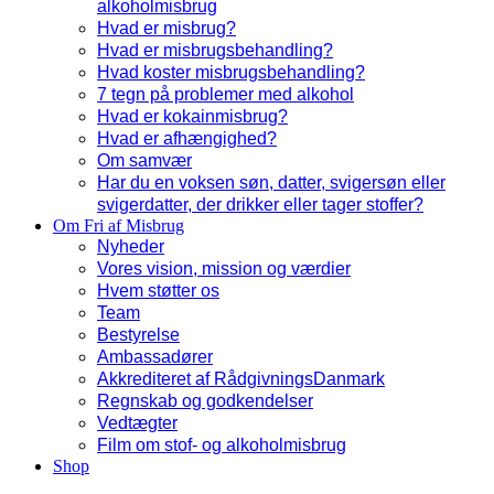
alkoholmisbrug
Hvad er misbrug?
Hvad er misbrugsbehandling?
Hvad koster misbrugsbehandling?
7 tegn på problemer med alkohol
Hvad er kokainmisbrug?
Hvad er afhængighed?
Om samvær
Har du en voksen søn, datter, svigersøn eller
svigerdatter, der drikker eller tager stoffer?
Om Fri af Misbrug
Nyheder
Vores vision, mission og værdier
Hvem støtter os
Team
Bestyrelse
Ambassadører
Akkrediteret af RådgivningsDanmark
Regnskab og godkendelser
Vedtægter
Film om stof- og alkoholmisbrug
Shop