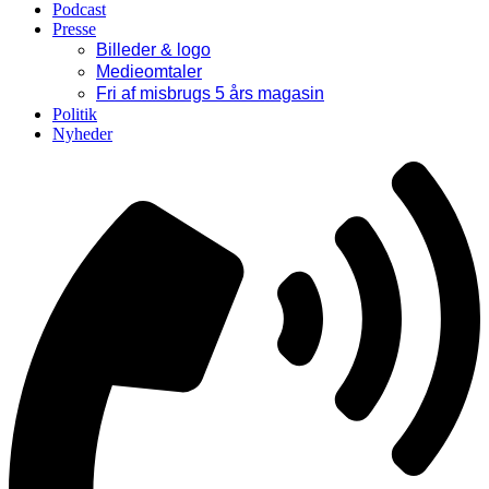
Podcast
Presse
Billeder & logo
Medieomtaler
Fri af misbrugs 5 års magasin
Politik
Nyheder