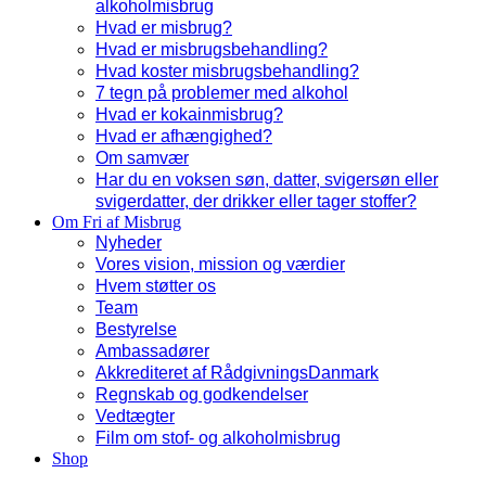
alkoholmisbrug
Hvad er misbrug?
Hvad er misbrugsbehandling?
Hvad koster misbrugsbehandling?
7 tegn på problemer med alkohol
Hvad er kokainmisbrug?
Hvad er afhængighed?
Om samvær
Har du en voksen søn, datter, svigersøn eller
svigerdatter, der drikker eller tager stoffer?
Om Fri af Misbrug
Nyheder
Vores vision, mission og værdier
Hvem støtter os
Team
Bestyrelse
Ambassadører
Akkrediteret af RådgivningsDanmark
Regnskab og godkendelser
Vedtægter
Film om stof- og alkoholmisbrug
Shop