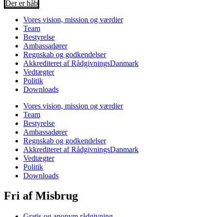
Der er håb
Vores vision, mission og værdier
Team
Bestyrelse
Ambassadører
Regnskab og godkendelser
Akkrediteret af RådgivningsDanmark
Vedtægter
Politik
Downloads
Vores vision, mission og værdier
Team
Bestyrelse
Ambassadører
Regnskab og godkendelser
Akkrediteret af RådgivningsDanmark
Vedtægter
Politik
Downloads
Fri af Misbrug
Gratis og anonym rådgivning