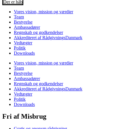
Der er håb
Vores vision, mission og værdier
Team
Bestyrelse
Ambassadører
Regnskab og godkendelser
Akkrediteret af RådgivningsDanmark
Vedtægter
Politik
Downloads
Vores vision, mission og værdier
Team
Bestyrelse
Ambassadører
Regnskab og godkendelser
Akkrediteret af RådgivningsDanmark
Vedtægter
Politik
Downloads
Fri af Misbrug
Gratis og anonym rådgivning