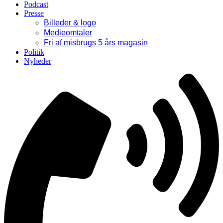
Podcast
Presse
Billeder & logo
Medieomtaler
Fri af misbrugs 5 års magasin
Politik
Nyheder