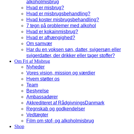
alkoholmisbrug
Hvad er misbrug?
Hvad er misbrugsbehandling?
Hvad koster misbrugsbehandling?
7 tegn på problemer med alkohol
Hvad er kokainmisbrug?
Hvad er afhængighed?
Om samvær
Har du en voksen søn, datter, svigersøn eller
svigerdatter, der drikker eller tager stoffer?
Om Fri af Misbrug
Nyheder
Vores vision, mission og værdier
Hvem støtter os
Team
Bestyrelse
Ambassadører
Akkrediteret af RådgivningsDanmark
Regnskab og godkendelser
Vedtægter
Film om stof- og alkoholmisbrug
Shop