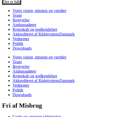
Der er håb
Vores vision, mission og værdier
Team
Bestyrelse
Ambassadører
Regnskab og godkendelser
Akkrediteret af RådgivningsDanmark
Vedtægter
Politik
Downloads
Vores vision, mission og værdier
Team
Bestyrelse
Ambassadører
Regnskab og godkendelser
Akkrediteret af RådgivningsDanmark
Vedtægter
Politik
Downloads
Fri af Misbrug
Gratis og anonym rådgivning