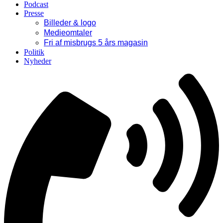
Podcast
Presse
Billeder & logo
Medieomtaler
Fri af misbrugs 5 års magasin
Politik
Nyheder