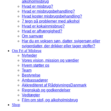
alkoholmisbrug
Hvad er misbrug?
Hvad er misbrugsbehandling?
Hvad koster misbrugsbehandling?
7 tegn på problemer med alkohol
Hvad er kokainmisbrug?
Hvad er afhængighed?
Om samvær
Har du en voksen søn, datter, svigersøn eller
svigerdatter, der drikker eller tager stoffer?
Om Fri af Misbrug
Nyheder
Vores vision, mission og værdier
Hvem støtter os
Team
Bestyrelse
Ambassadører
Akkrediteret af RådgivningsDanmark
Regnskab og godkendelser
Vedtægter
Film om stof- og alkoholmisbrug
Shop