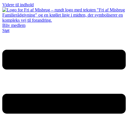
Videre til indhold
Bliv medlem
Støt