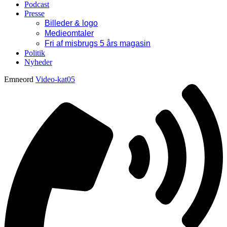
Podcast
Presse
Billeder & logo
Medieomtaler
Fri af misbrugs 5 års magasin
Politik
Nyheder
Emneord
Video-kat05