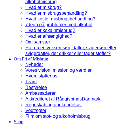
alkoholmisbrug
Hvad er misbrug?
Hvad er misbrugsbehandling?
Hvad koster misbrugsbehandling?
7 tegn på problemer med alkohol
Hvad er kokainmisbrug?
Hvad er afhængighed?
Om samvær
Har du en voksen søn, datter, svigersøn eller
svigerdatter, der drikker eller tager stoffer?
Om Fri af Misbrug
Nyheder
Vores vision, mission og værdier
Hvem støtter os
Team
Bestyrelse
Ambassadører
Akkrediteret af RådgivningsDanmark
Regnskab og godkendelser
Vedtægter
Film om stof- og alkoholmisbrug
Shop