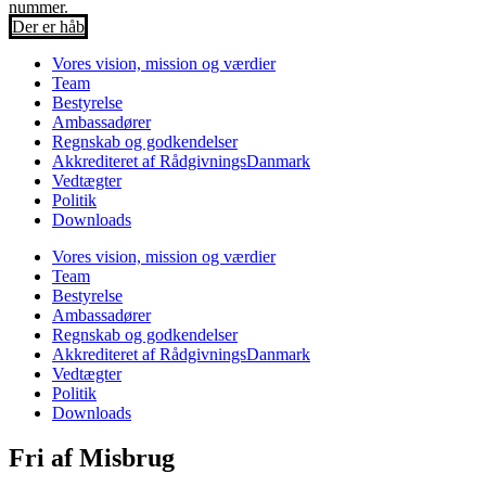
nummer.
Der er håb
Vores vision, mission og værdier
Team
Bestyrelse
Ambassadører
Regnskab og godkendelser
Akkrediteret af RådgivningsDanmark
Vedtægter
Politik
Downloads
Vores vision, mission og værdier
Team
Bestyrelse
Ambassadører
Regnskab og godkendelser
Akkrediteret af RådgivningsDanmark
Vedtægter
Politik
Downloads
Fri af Misbrug