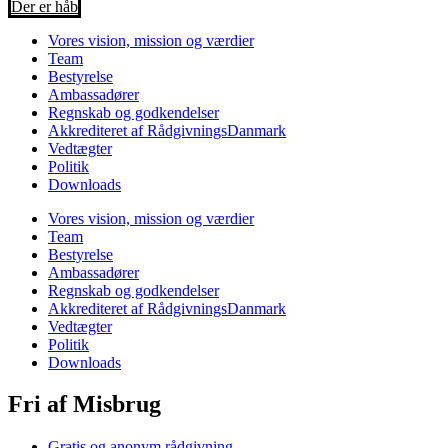
Der er håb
Vores vision, mission og værdier
Team
Bestyrelse
Ambassadører
Regnskab og godkendelser
Akkrediteret af RådgivningsDanmark
Vedtægter
Politik
Downloads
Vores vision, mission og værdier
Team
Bestyrelse
Ambassadører
Regnskab og godkendelser
Akkrediteret af RådgivningsDanmark
Vedtægter
Politik
Downloads
Fri af Misbrug
Gratis og anonym rådgivning