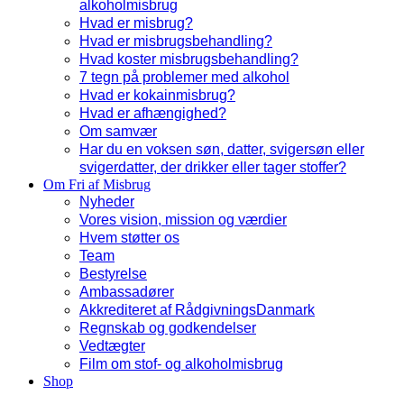
alkoholmisbrug
Hvad er misbrug?
Hvad er misbrugsbehandling?
Hvad koster misbrugsbehandling?
7 tegn på problemer med alkohol
Hvad er kokainmisbrug?
Hvad er afhængighed?
Om samvær
Har du en voksen søn, datter, svigersøn eller
svigerdatter, der drikker eller tager stoffer?
Om Fri af Misbrug
Nyheder
Vores vision, mission og værdier
Hvem støtter os
Team
Bestyrelse
Ambassadører
Akkrediteret af RådgivningsDanmark
Regnskab og godkendelser
Vedtægter
Film om stof- og alkoholmisbrug
Shop