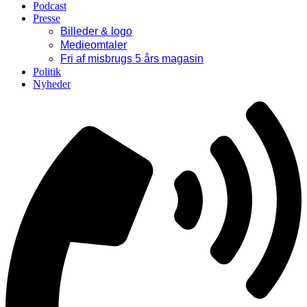
Podcast
Presse
Billeder & logo
Medieomtaler
Fri af misbrugs 5 års magasin
Politik
Nyheder