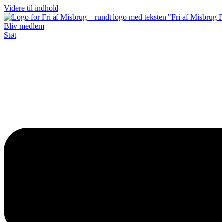
Videre til indhold
Bliv medlem
Støt